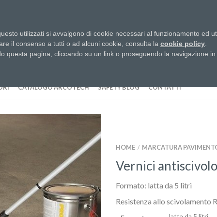
Privacy
Condizioni di vendita
Cookie
Rivenditori e Partne
uesto utilizzati si avvalgono di cookie necessari al funzionamento ed utili 
are il consenso a tutti o ad alcuni cookie, consulta la
cookie policy
.
 questa pagina, cliccando su un link o proseguendo la navigazione in a
ORI
CATALOGO ARCOTECH
SAFETY BLOG
CONTATTI
HOME
MARCATURA PAVIMENT
/
Vernici antiscivol
Formato: latta da 5 litri
Resistenza allo scivolamento
latta da 5 litri