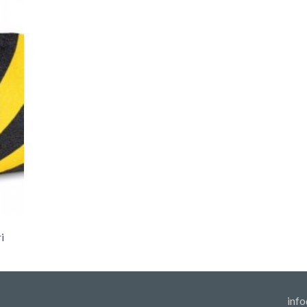
i
info