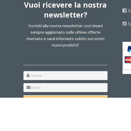
Vuoi ricevere la nostra
S
newsletter?
S
Iscriviti alla nostra newsletter cosi rimani
sempre aggiornato sulle ultime offerte
riservate e sarai informato subito sui nostri
nuovi prodotti!
Il tuo indirizzo mail non verrà condiviso e
non spammiamo - non piace neanche a noi