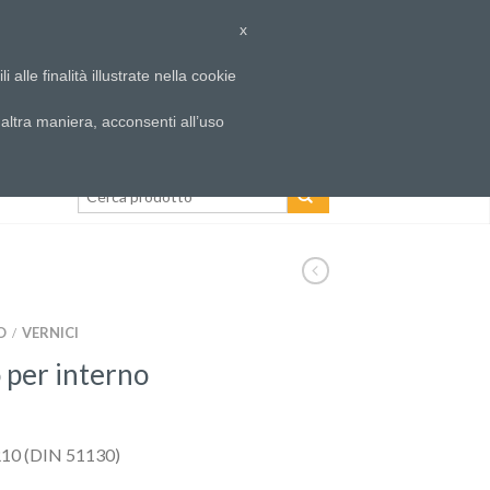
r
Domande frequenti – FAQ
Accesso
x
alle finalità illustrate nella cookie
CARRELLO
/
€
0,00
0
ltra maniera, acconsenti all’uso
O
VERNICI
/
o per interno
 R10 (DIN 51130)